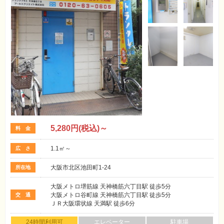
5,280
円(税込)～
料 金
1.1㎡～
広 さ
大阪市北区池田町1-24
所在地
大阪メトロ堺筋線 天神橋筋六丁目駅 徒歩5分
大阪メトロ谷町線 天神橋筋六丁目駅 徒歩5分
交 通
ＪＲ大阪環状線 天満駅 徒歩6分
24時間利用可
エレベーター
駐車場