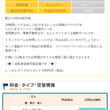
換気設備
セキュリティ
防犯カメラ
施設見学(要予約)
駅徒歩10分以内
台車貸出
駅から8分の好立地。
24時間いつでも出し入れできるレンタル収納スペースです。
ただいまキャンペーン実施中につき、
管理費ゼロ、事務手数料ゼロ、なんとカードキーも無料サービス中。
トランクルームを利用したことのない方はお試しにいかがでしょうか♪♪
ネット通販やフリマ商品の在庫置き、フードデリバリーのバック置きにも
最適です！
0.6帖～5.2帖までのお部屋のサイズを豊富に取り揃えております。
◇◆◇ 自転車収納可能店舗です ◇◆◇
レンタル サイクルスタンド 550円/月（税込）
広さ
料金(税込)
お問合せ(無料)
幅・奥行・高さ
8.61㎡（約5.3帖）