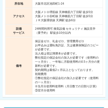
所在地
大阪市北区池田町1-24
大阪メトロ堺筋線 天神橋筋六丁目駅 徒歩5分
アクセス
大阪メトロ谷町線 天神橋筋六丁目駅 徒歩5分
ＪＲ大阪環状線 天満駅 徒歩6分
設備
24時間利用可 換気設備 セキュリティ 施設見学
サービス
（要予約） 駅徒歩10分以内
保証金ゼロ、礼金ゼロ、管理費用ゼロ
お申込みは運転免許証、又は健康保険証のコピー
が必要です。
法人様は登記簿謄本が必要です。
弊社指定の保証会社の加入が必要です（使用料の
一ヶ月分）、一年毎に月額使用料の0.5ヶ月分の更
備考
新料が必要です。
契約期間は最低2ヶ月以上となっております。
初期費用
①弊社指定の保証会社の加入が必要です（使用料
の一ヶ月分）
②当月分使用料使用料（月日数での日割り計算)
③翌月分使用料