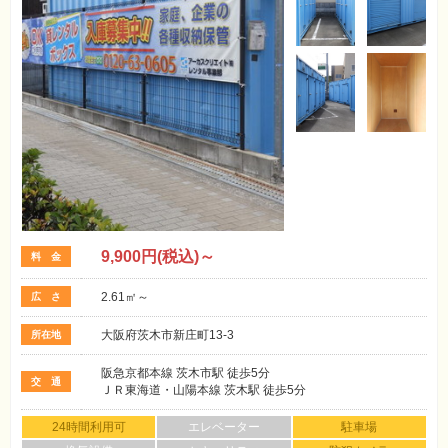
9,900
円(税込)～
料 金
2.61㎡～
広 さ
大阪府茨木市新庄町13-3
所在地
阪急京都本線 茨木市駅 徒歩5分
交 通
ＪＲ東海道・山陽本線 茨木駅 徒歩5分
24時間利用可
エレベーター
駐車場