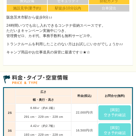
換気設備
セキュリティ
防犯カメラ
施設見学(要予約)
駅徒歩10分以内
台車貸出
阪急茨木市駅から徒歩9分♪♪
24時間いつでも出し入れできるコンテナ収納スペースです。
ただいまキャンペーン実施中につき、
管理費ゼロ、カギ代、事務手数料も無料サービス中。
トランクルームを利用したことのない方はお試しにいかがでしょうか♪♪
キャンプ用品やお仕事道具の保管に最適です☆★☆
広さ
料金(税込)
お問合せ(無料)
幅・奥行・高さ
6.66㎡（約4.1帖）
[満室]
22,000円/月
2S
空き予約確認
291 cm・ 229 cm・ 228 cm
4.42㎡（約2.7帖）
[満室]
16,500円/月
3S
空き予約確認
193 cm・ 229 cm・ 228 cm