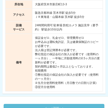
所在地
大阪府茨木市新庄町13-3
阪急京都本線 茨木市駅 徒歩5分
アクセス
ＪＲ東海道・山陽本線 茨木駅 徒歩5分
設備
24時間利用可 駐車場 防犯カメラ 施設見学（要予
サービス
約） 駅徒歩10分以内
保証金ゼロ、礼金ゼロ、管理費用ゼロ
お申込みは運転免許証、又は健康保険証のコピー
が必要です。
法人様は登記簿謄本が必要です。
弊社指定の保証会社の加入が必要です（使用料の
一ヶ月分）、一年毎に月額使用料の0.5ヶ月分の更
備考
新料が必要です。
契約期間は最低2ヶ月以上となっております。
初期費用
①弊社指定の保証会社の加入が必要です（使用料
の一ヶ月分）
②当月分使用料使用料（月日数での日割り計算)
③翌月分使用料